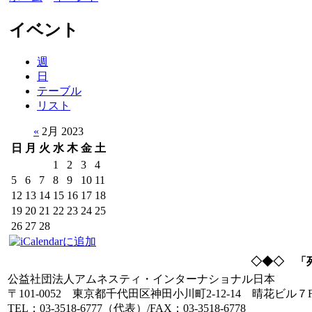
イベント
週
日
テーブル
リスト
«
2月 2023
日
月
火
水
木
金
土
1
2
3
4
5
6
7
8
9
10
11
12
13
14
15
16
17
18
19
20
21
22
23
24
25
26
27
28
◇◆◇ 「
公益社団法人アムネスティ・インターナショナル日本
〒101-0052 東京都千代田区神田小川町2-12-14 晴花ビル７
TEL：03-3518-6777（代表）/FAX：03-3518-6778