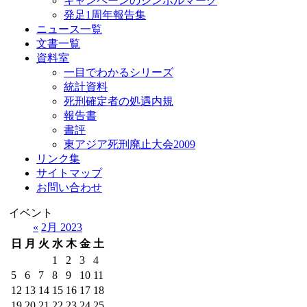
キャンペーンのシンボルマーク
発足1周年報告集
ニュース一覧
文書一覧
資料室
一目でわかるシリーズ
統計資料
死刑確定者の処遇内規
報告書
書評
東アジア死刑廃止大会2009
リンク集
サイトマップ
お問い合わせ
イベント
«
2月 2023
日
月
火
水
木
金
土
1
2
3
4
5
6
7
8
9
10
11
12
13
14
15
16
17
18
19
20
21
22
23
24
25