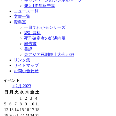
キャンペーンのシンボルマーク
発足1周年報告集
ニュース一覧
文書一覧
資料室
一目でわかるシリーズ
統計資料
死刑確定者の処遇内規
報告書
書評
東アジア死刑廃止大会2009
リンク集
サイトマップ
お問い合わせ
イベント
«
2月 2023
日
月
火
水
木
金
土
1
2
3
4
5
6
7
8
9
10
11
12
13
14
15
16
17
18
19
20
21
22
23
24
25