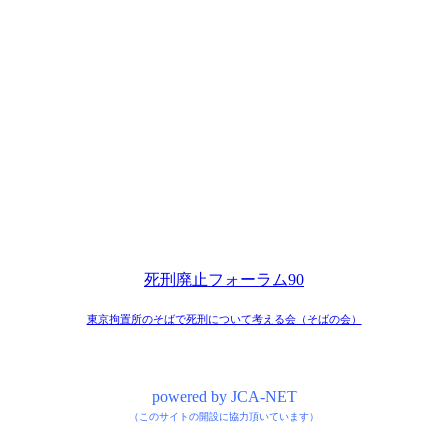
死刑廃止フォーラム90
東京拘置所のそばで死刑について考える会（そばの会）
powered by JCA-NET
（このサイトの開設に協力頂いています）